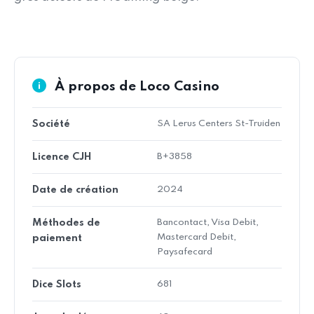
À propos de Loco Casino
Société
SA Lerus Centers St-Truiden
Licence CJH
B+3858
Date de création
2024
Méthodes de
Bancontact, Visa Debit,
Mastercard Debit,
paiement
Paysafecard
Dice Slots
681