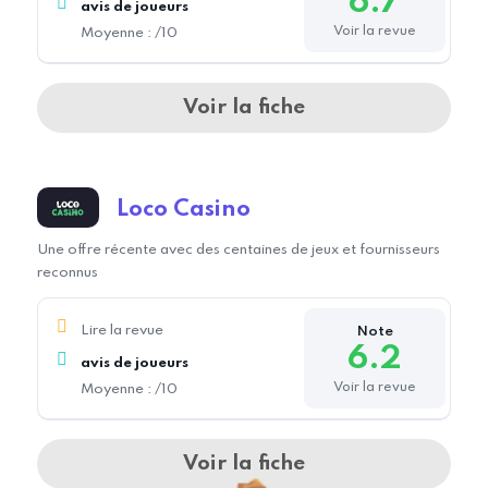
6.7
avis de joueurs
Voir la revue
Moyenne : /10
Voir la fiche
Loco Casino
Une offre récente avec des centaines de jeux et fournisseurs
reconnus
Lire la revue
Note
6.2
avis de joueurs
Voir la revue
Moyenne : /10
Voir la fiche