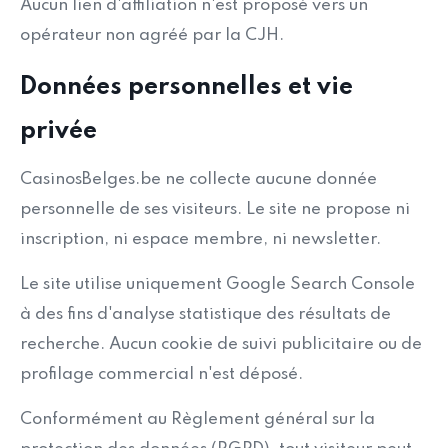
Aucun lien d'affiliation n'est proposé vers un
opérateur non agréé par la CJH.
Données personnelles et vie
privée
CasinosBelges.be ne collecte aucune donnée
personnelle de ses visiteurs. Le site ne propose ni
inscription, ni espace membre, ni newsletter.
Le site utilise uniquement Google Search Console
à des fins d'analyse statistique des résultats de
recherche. Aucun cookie de suivi publicitaire ou de
profilage commercial n'est déposé.
Conformément au Règlement général sur la