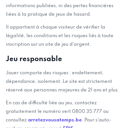
informations publiées, ni des pertes financières
liées à la pratique de jeux de hasard.
Il appartient à chaque visiteur de vérifier la
légalité, les conditions et les risques liés à toute
inscription sur un site de jeu d'argent.
Jeu responsable
Jouer comporte des risques : endettement,
dépendance, isolement. Le site est strictement
réservé aux personnes majeures de 21 ans et plus.
En cas de difficulté liée au jeu, contactez
gratuitement le numéro vert 0800 35 777 ou
consultez
arretezvousatemps.be
. Pour s'auto-