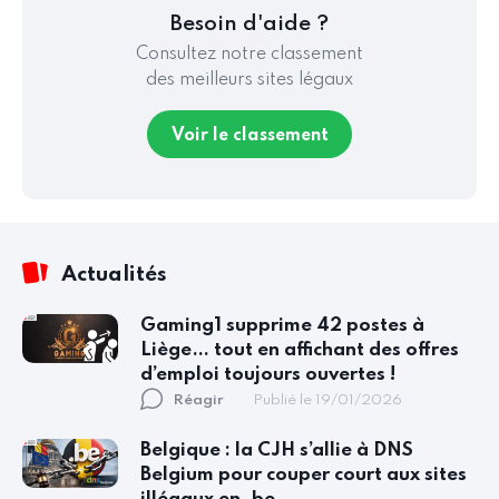
Besoin d'aide ?
Consultez notre classement
des meilleurs sites légaux
Voir le classement
Actualités
Gaming1 supprime 42 postes à
Liège… tout en affichant des offres
d’emploi toujours ouvertes !
Réagir
Publié le 19/01/2026
Belgique : la CJH s’allie à DNS
Belgium pour couper court aux sites