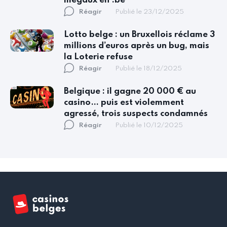
illégaux en .be
Réagir
Publié le 23/12/2025
Lotto belge : un Bruxellois réclame 3
millions d’euros après un bug, mais
la Loterie refuse
Réagir
Publié le 18/12/2025
Belgique : il gagne 20 000 € au
casino… puis est violemment
agressé, trois suspects condamnés
Réagir
Publié le 10/12/2025