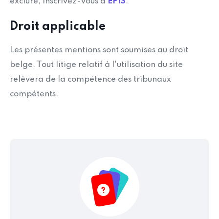
exclure, inscrivez-vous à
EPIS
.
Droit applicable
Les présentes mentions sont soumises au droit
belge. Tout litige relatif à l'utilisation du site
relèvera de la compétence des tribunaux
compétents.