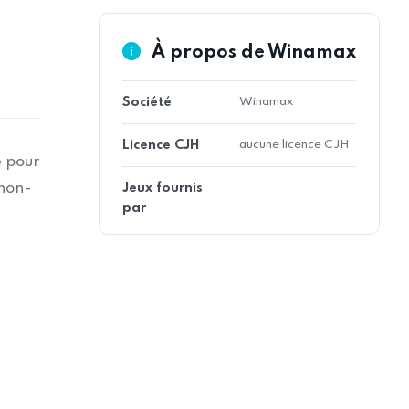
À propos de Winamax
Société
Winamax
Licence CJH
aucune licence CJH
e pour
(non-
Jeux fournis
par