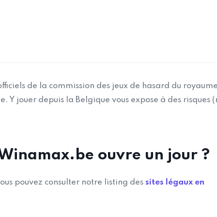
officiels de la commission des jeux de hasard du royaum
ge. Y jouer depuis la Belgique vous expose à des risques 
 Winamax.be ouvre un jour ?
us pouvez consulter notre listing des
sites légaux en