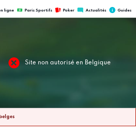
n ligne
Paris Sportifs
Poker
Actualités
Guides
Site non autorisé en Belgique
 belges