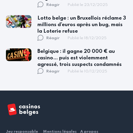
Réagir
Publié le 23/12/2025
Lotto belge : un Bruxellois réclame 3
millions d’euros après un bug, mais
la Loterie refuse
Réagir
Publié le 18/12/2025
Belgique : il gagne 20 000 € au
casino… puis est violemment
agressé, trois suspects condamnés
Réagir
Publié le 10/12/2025
Jeu responsable
Mentions légales
A propos