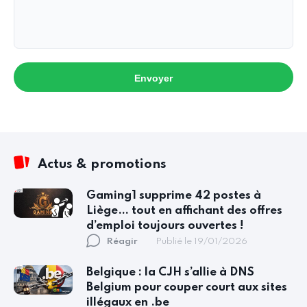
Envoyer
Actus & promotions
Gaming1 supprime 42 postes à
Liège… tout en affichant des offres
d’emploi toujours ouvertes !
Réagir
Publié le 19/01/2026
Belgique : la CJH s’allie à DNS
Belgium pour couper court aux sites
illégaux en .be