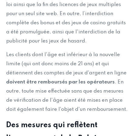
loi ainsi que la fin des licences de jeux multiples
pour un seul site web. En outre, l’interdiction
complète des bonus et des jeux de casino gratuits
a été promulguée, ainsi que l'interdiction de la
publicité pour les jeux de hasard.
Les clients dont l'âge est inférieur à la nouvelle
limite (qui ont donc moins de 21 ans) et qui
détiennent des comptes de jeux d'argent en ligne
doivent être remboursés par les opérateurs
. En
outre, toute mise effectuée sans que des mesures
de vérification de l'âge aient été mises en place
doit également faire l'objet d'un remboursement.
Des mesures qui reflètent