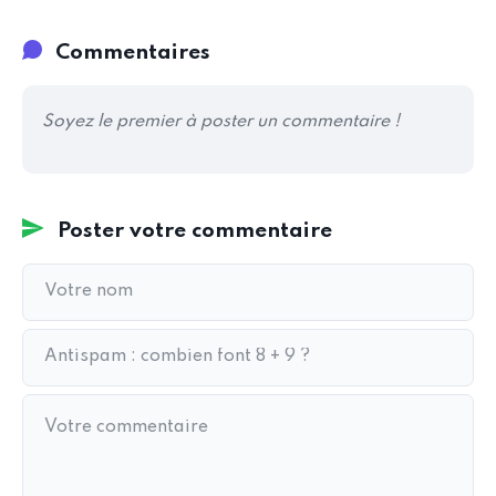
Commentaires
Soyez le premier à poster un commentaire !
Poster votre commentaire