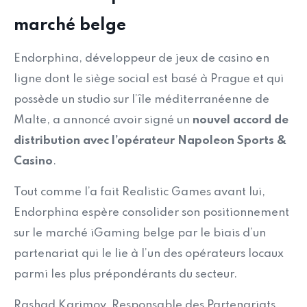
marché belge
Endorphina, développeur de jeux de casino en
ligne dont le siège social est basé à Prague et qui
possède un studio sur l’île méditerranéenne de
Malte, a annoncé avoir signé un
nouvel accord de
distribution avec l’opérateur Napoleon Sports &
Casino
.
Tout comme l’a fait Realistic Games avant lui,
Endorphina espère consolider son positionnement
sur le marché iGaming belge par le biais d’un
partenariat qui le lie à l’un des opérateurs locaux
parmi les plus prépondérants du secteur.
Rashad Karimov, Responsable des Partenariats