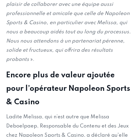
plaisir de collaborer avec une équipe aussi
professionnelle et amicale que celle de Napoleon
Sports & Casino, en particulier avec Melissa, qui
nous a beaucoup aidés tout au long du processus.
Nous nous attendons à un partenariat pérenne,
solide et fructueux, qui offrira des résultats
probants
».
Encore plus de valeur ajoutée
pour l’opérateur Napoleon Sports
& Casino
Ladite Melissa, qui n’est autre que Melissa
Deboelpaep, Responsable du Contenu et des Jeux
chez Napoleon Sports & Casino, a déclaré qu'elle