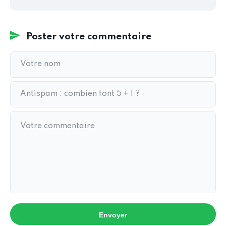
Poster votre commentaire
Envoyer