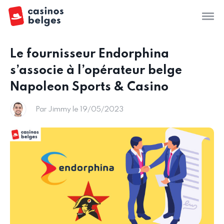
Le fournisseur Endorphina
s’associe à l’opérateur belge
Napoleon Sports & Casino
Par Jimmy le 19/05/2023