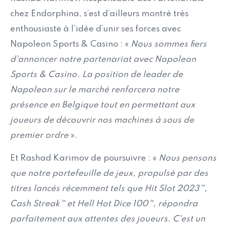
chez Endorphina, s’est d’ailleurs montré très
enthousiaste à l’idée d’unir ses forces avec
Napoleon Sports & Casino : «
Nous sommes fiers
d'annoncer notre partenariat avec Napoleon
Sports & Casino. La position de leader de
Napoleon sur le marché renforcera notre
présence en Belgique tout en permettant aux
joueurs de découvrir nos machines à sous de
premier ordre
».
Et Rashad Karimov de poursuivre : «
Nous pensons
que notre portefeuille de jeux, propulsé par des
titres lancés récemment tels que Hit Slot 2023™,
Cash Streak™ et Hell Hot Dice 100™, répondra
parfaitement aux attentes des joueurs. C'est un