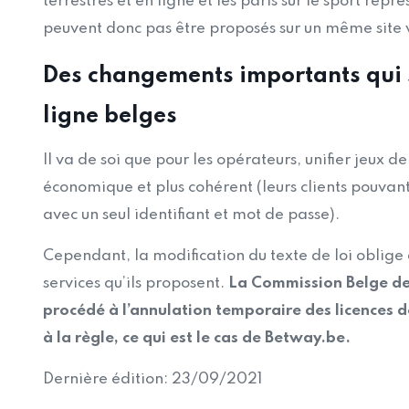
terrestres et en ligne et les paris sur le sport repré
peuvent donc pas être proposés sur un même site
Des changements importants qui 
ligne belges
Il va de soi que pour les opérateurs, unifier jeux de
économique et plus cohérent (leurs clients pouv
avec un seul identifiant et mot de passe).
Cependant, la modification du texte de loi oblige 
services qu’ils proposent.
La Commission Belge des
procédé à l’annulation temporaire des licences d
à la règle, ce qui est le cas de Betway.be.
Dernière édition: 23/09/2021