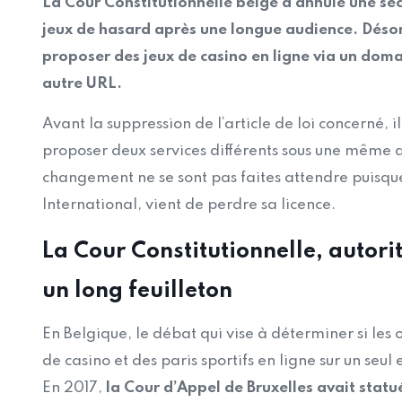
La Cour Constitutionnelle belge a annulé une sect
jeux de hasard après une longue audience. Désor
proposer des jeux de casino en ligne via un domai
autre URL.
Avant la suppression de l’article de loi concerné, i
proposer deux services différents sous une même 
changement ne se sont pas faites attendre puisque
International, vient de perdre sa licence.
La Cour Constitutionnelle, autori
un long feuilleton
En Belgique, le débat qui vise à déterminer si le
de casino et des paris sportifs en ligne sur un se
En 2017,
la Cour d’Appel de Bruxelles avait statu