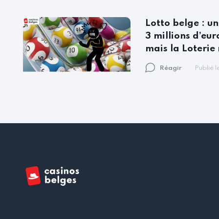
Lotto belge : un
3 millions d’eu
mais la Loterie 
Réagir
Publié 