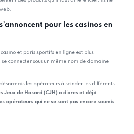
sentent des produits qu’il faut différencier. Ils ne
 web.
s’annoncent pour les casinos en
 casino et paris sportifs en ligne est plus
ant se connecter sous un même nom de domaine
désormais les opérateurs à scinder les différents
 Jeux de Hasard (CJH) a d’ores et déjà
es opérateurs qui ne se sont pas encore soumis