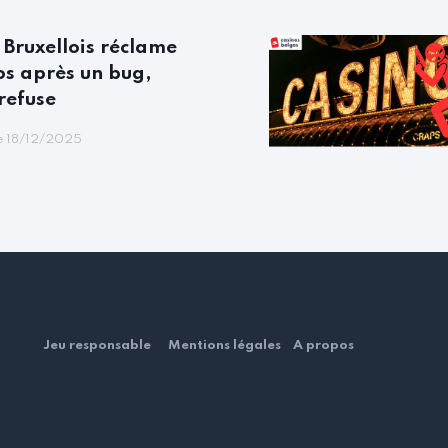
 Bruxellois réclame
ros après un bug,
refuse
le 18/12/2025
Jeu responsable
Mentions légales
A propos