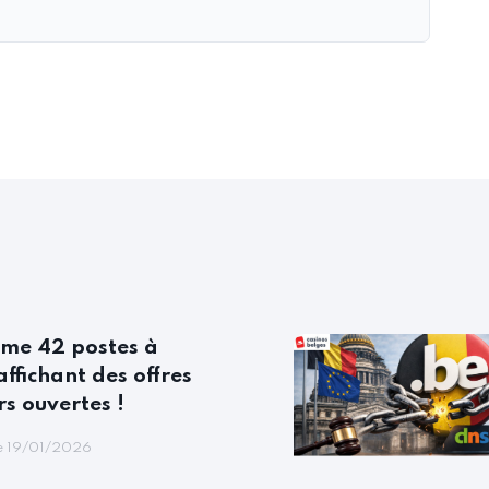
me 42 postes à
ffichant des offres
rs ouvertes !
le 19/01/2026