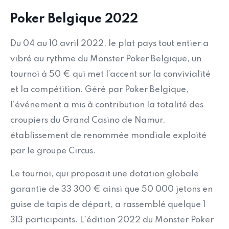
Poker Belgique 2022
Du 04 au 10 avril 2022, le plat pays tout entier a
vibré au rythme du Monster Poker Belgique, un
tournoi à 50 € qui met l’accent sur la convivialité
et la compétition. Géré par Poker Belgique,
l’événement a mis à contribution la totalité des
croupiers du Grand Casino de Namur,
établissement de renommée mondiale exploité
par le groupe Circus.
Le tournoi, qui proposait une dotation globale
garantie de 33 300 € ainsi que 50 000 jetons en
guise de tapis de départ, a rassemblé quelque 1
313 participants. L’édition 2022 du Monster Poker