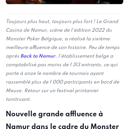
Toujours plus haut, toujours plus fort ! Le Grand
Casino de Namur, scène de l’édition 2022 du
Monster Poker Belgique, a réalisé la sixième
meilleure affluence de son histoire. Peu de temps
après
Back to Namur
, l’établissement belge a
comptabilisé pas moins de 1 313 entrants, ce qui
porte à onze le nombre de tournois ayant
rassemblé plus de 1 000 participants en bord de
Meuse. Retour sur un festival printanier
tonitruant.
Nouvelle grande affluence à
Namur dans le cadre du Monster