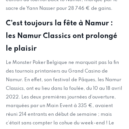
sacre de Yann Nasser pour 28 746 € de gains.
C’est toujours la fête à Namur :
les Namur Classics ont prolongé
le plaisir
Le Monster Poker Belgique ne marquait pas la fin
des tournois printaniers au Grand Casino de
Namur. En effet, son festival de Pâques, les Namur
Classics, ont eu lieu dans la foulée, du 10 au 18 avril
2022. Les deux premières journées d’ouverture,
marquées par un Main Event à 335 €, avaient
réuni 214 entrants en début de semaine ; mais
c’était sans compter la cohue du week-end ! Le