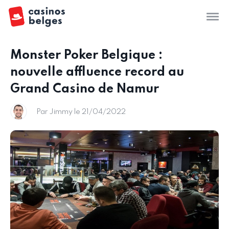
Monster Poker Belgique :
nouvelle affluence record au
Grand Casino de Namur
Par Jimmy le 21/04/2022