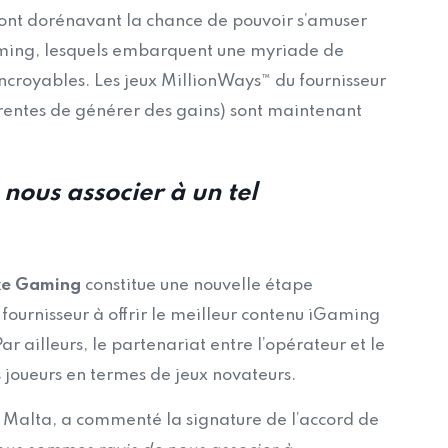
e ont dorénavant la chance de pouvoir s’amuser
aming, lesquels embarquent une myriade de
ncroyables. Les jeux MillionWays™ du fournisseur
férentes de générer des gains) sont maintenant
 nous associer à un tel
ake Gaming
constitue une nouvelle étape
ournisseur à offrir le meilleur contenu iGaming
 ailleurs, le partenariat entre l’opérateur et le
oueurs en termes de jeux novateurs.
 Malta, a commenté la signature de l’accord de