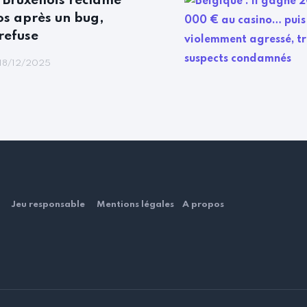
 Bruxellois réclame
ros après un bug,
refuse
e 18/12/2025
Jeu responsable
Mentions légales
A propos