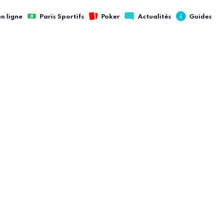
n ligne
Paris Sportifs
Poker
Actualités
Guides