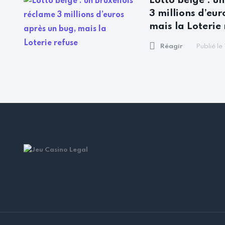
Lotto belge : un
3 millions d’eu
mais la Loterie 
Réagir
Publié l