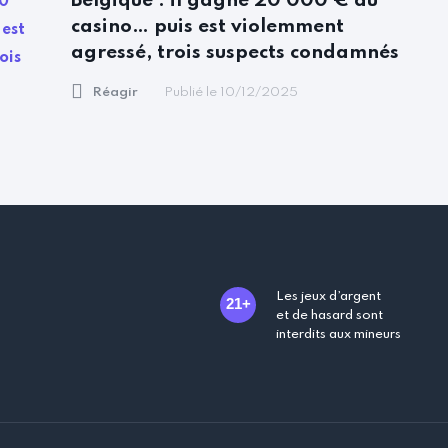
Belgique : il gagne 20 000 € au
casino… puis est violemment
agressé, trois suspects condamnés
Réagir
Publié le 10/12/2025
Les jeux d’argent
21+
et de hasard sont
interdits aux mineurs