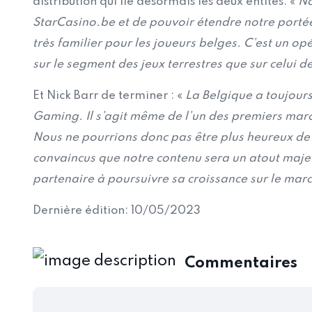
distribution qui lie désormais les deux entités. «
No
StarCasino.be et de pouvoir étendre notre porté
très familier pour les joueurs belges. C’est un opé
sur le segment des jeux terrestres que sur celui de
Et Nick Barr de terminer : «
La Belgique a toujour
Gaming. Il s’agit même de l’un des premiers marc
Nous ne pourrions donc pas être plus heureux de
convaincus que notre contenu sera un atout majeu
partenaire à poursuivre sa croissance sur le mar
Dernière édition: 10/05/2023
Commentaires