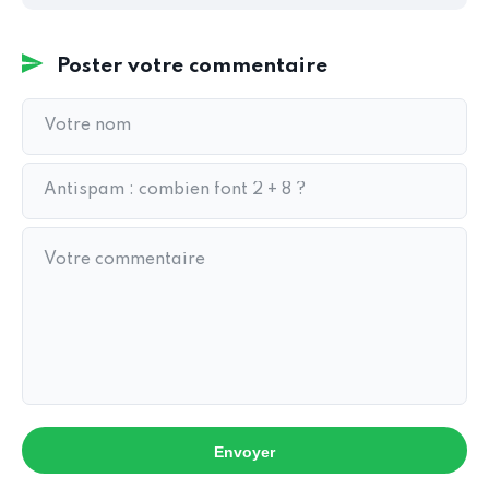
Poster votre commentaire
Envoyer