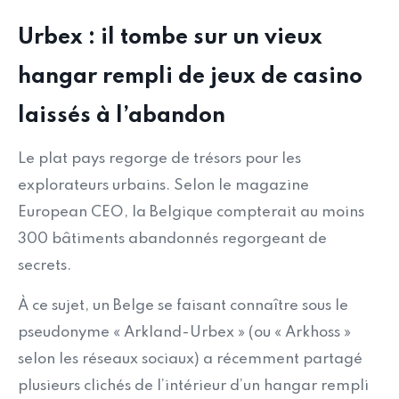
Urbex : il tombe sur un vieux
hangar rempli de jeux de casino
laissés à l’abandon
Le plat pays regorge de trésors pour les
explorateurs urbains. Selon le magazine
European CEO, la Belgique compterait au moins
300 bâtiments abandonnés regorgeant de
secrets.
À ce sujet, un Belge se faisant connaître sous le
pseudonyme « Arkland-Urbex » (ou « Arkhoss »
selon les réseaux sociaux) a récemment partagé
plusieurs clichés de l’intérieur d’un hangar rempli