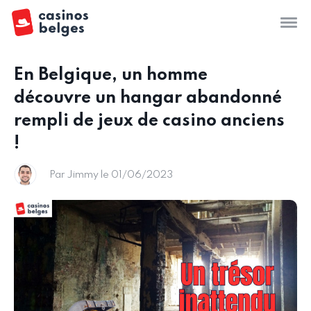
En Belgique, un homme
découvre un hangar abandonné
rempli de jeux de casino anciens
!
Par Jimmy le 01/06/2023