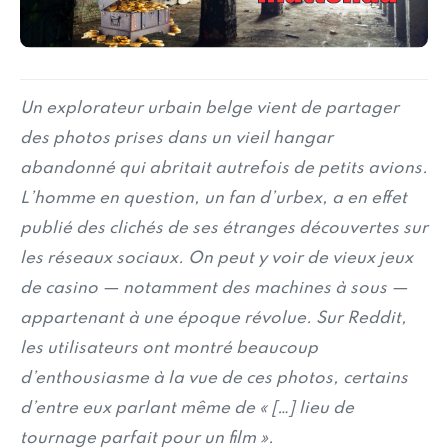
Un explorateur urbain belge vient de partager
des photos prises dans un vieil hangar
abandonné qui abritait autrefois de petits avions.
L’homme en question, un fan d’urbex, a en effet
publié des clichés de ses étranges découvertes sur
les réseaux sociaux. On peut y voir de vieux jeux
de casino — notamment des machines à sous —
appartenant à une époque révolue. Sur Reddit,
les utilisateurs ont montré beaucoup
d’enthousiasme à la vue de ces photos, certains
d’entre eux parlant même de « […] lieu de
tournage parfait pour un film ».