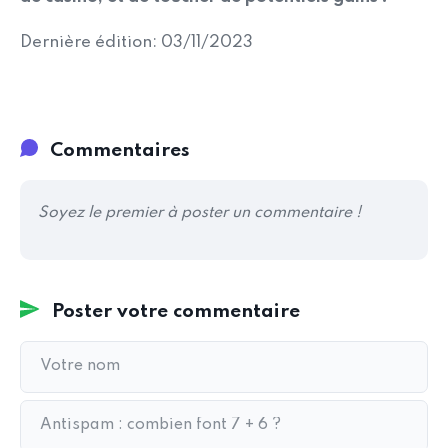
Dernière édition: 03/11/2023
Commentaires
Soyez le premier à poster un commentaire !
Poster votre commentaire