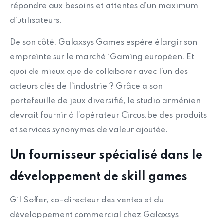
répondre aux besoins et attentes d’un maximum
d’utilisateurs.
De son côté, Galaxsys Games espère élargir son
empreinte sur le marché iGaming européen. Et
quoi de mieux que de collaborer avec l’un des
acteurs clés de l’industrie ? Grâce à son
portefeuille de jeux diversifié, le studio arménien
devrait fournir à l’opérateur Circus.be des produits
et services synonymes de valeur ajoutée.
Un fournisseur spécialisé dans le
développement de skill games
Gil Soffer, co-directeur des ventes et du
développement commercial chez Galaxsys