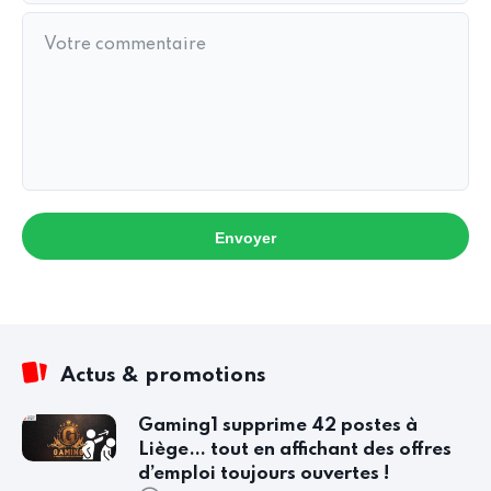
Envoyer
Actus & promotions
Gaming1 supprime 42 postes à
Liège… tout en affichant des offres
d’emploi toujours ouvertes !