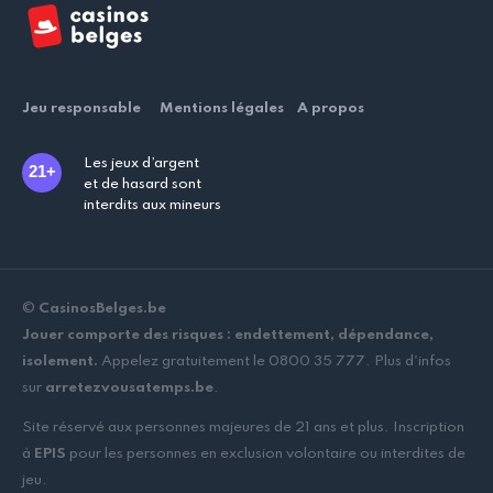
Jeu responsable
Mentions légales
A propos
Les jeux d’argent
21+
et de hasard sont
interdits aux mineurs
©
CasinosBelges.be
Jouer comporte des risques : endettement, dépendance,
isolement.
Appelez gratuitement le 0800 35 777. Plus d'infos
sur
arretezvousatemps.be
.
Site réservé aux personnes majeures de 21 ans et plus. Inscription
à
EPIS
pour les personnes en exclusion volontaire ou interdites de
jeu.