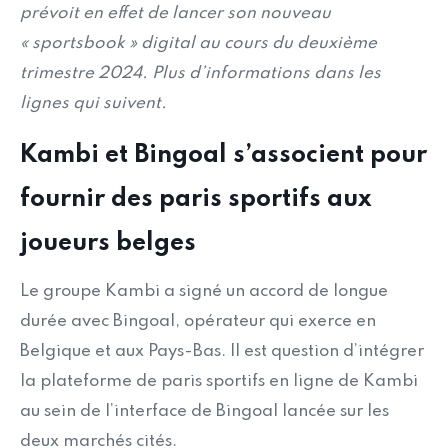
prévoit en effet de lancer son nouveau
« sportsbook » digital au cours du deuxième
trimestre 2024. Plus d’informations dans les
lignes qui suivent.
Kambi et Bingoal s’associent pour
fournir des paris sportifs aux
joueurs belges
Le groupe Kambi a signé un accord de longue
durée avec Bingoal, opérateur qui exerce en
Belgique et aux Pays-Bas. Il est question d’intégrer
la plateforme de paris sportifs en ligne de Kambi
au sein de l’interface de Bingoal lancée sur les
deux marchés cités.